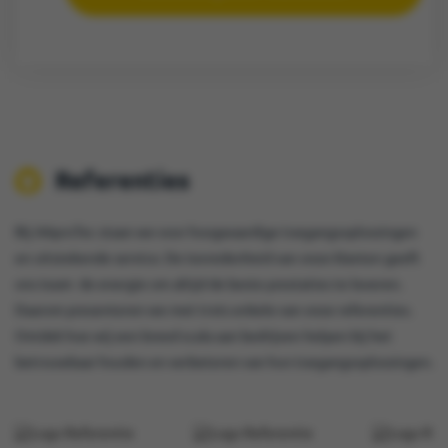
Referenties
Bij AAproTec staan we voor hoogwaardige toegangsoplossingen
en uitstekende service. De tevredenheid van onze klanten geeft
ons team de energie om altijd de beste prestaties te leveren.
Daarom presenteren we met trots enkele van onze referenties.
Ontdek hoe wij een breed scala aan bedrijven helpen bij het
betrouwbaar houden en verbeteren van hun toegangsoplossingen.