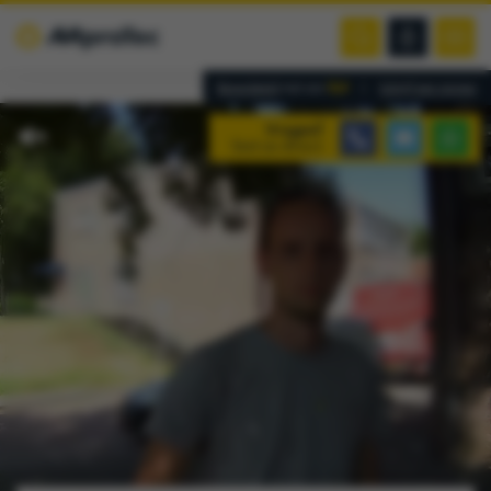
9,4
Beoordeeld
met een
|
Schrijf een review
Vragen?
Stel ze direct