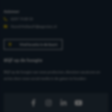
Aalsmeer
0297 74 89 59
Noord-Holland1@aaprotec.nl
Vind locatie in de buurt
Blijf op de hoogte
Blijf op de hoogte van onze producten, diensten vacatures en
acties door onze social media in de gaten te houden: