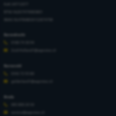
KvK: 69712077
BTW: NL857979085B01
IBAN: NL47RABO0152874798
Barendrecht
0180 74 30 94
Zuid-Holland1@aaprotec.nl
Barneveld
0342 72 93 80
gelderland1@aaprotec.nl
Breda
085 800 20 50
service@aaprotec.nl