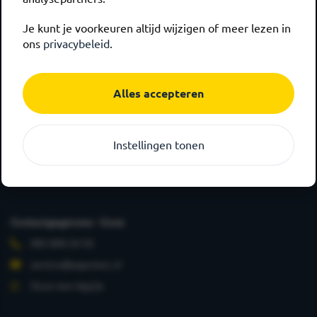
Je kunt je voorkeuren altijd wijzigen of meer lezen in
ons
privacybeleid
.
Alles accepteren
Hoofdlocatie - Goes
Columbusweg 29
Instellingen tonen
4462 HA Goes
(Showroom op deze locatie)
Contactgegevens - Goes
085 800 20 50
service@aaprotec.nl
Stuur een App'je