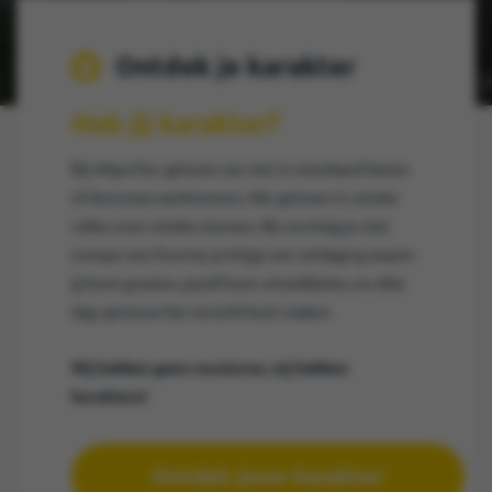
Ontdek je karakter
Heb jij karakter?
Bij AAproTec geloven we niet in standaard banen
of doorsnee werknemers. We geloven in unieke
rollen voor unieke mensen. Bij ons krijg je niet
zomaar een functie; je krijgt een uitdaging waarin
jij kunt groeien, jezelf kunt ontwikkelen, en elke
dag opnieuw het verschil kunt maken.
Wij hebben geen vacatures, wij hebben
karakters!
Ontdek jouw karakter